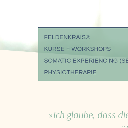
FELDENKRAIS®
KURSE + WORKSHOPS
SOMATIC EXPERIENCING (S
PHYSIOTHERAPIE
»Ich glaube, dass di