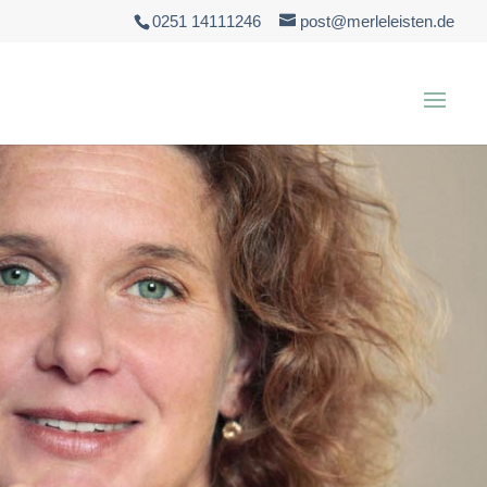
0251 14111246
post@merleleisten.de