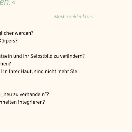
en.«
Moshe Feldenkrais
glicher werden?
Körpers?
sein und Ihr Selbstbild zu verändern?
chen?
 in Ihrer Haut, sind nicht mehr Sie
t „neu zu verhandeln“?
nheiten integrieren?