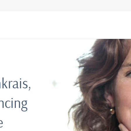
krais,
ncing
e